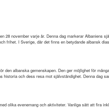
as den 28 november varje år. Denna dag markerar Albaniens s
et och frihet. I Sverige, där det finns en betydande albansk
l för den albanska gemenskapen. Den ger möjlighet för många 
iens historia och dess resa mot självständighet. Denna dag s
 olika evenemang och aktiviteter. Vanliga sätt att fira inklu