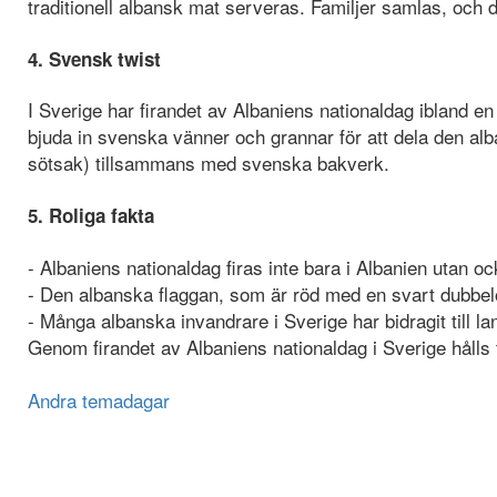
traditionell albansk mat serveras. Familjer samlas, och det
4. Svensk twist
I Sverige har firandet av Albaniens nationaldag ibland e
bjuda in svenska vänner och grannar för att dela den al
sötsak) tillsammans med svenska bakverk.
5. Roliga fakta
- Albaniens nationaldag firas inte bara i Albanien utan ock
- Den albanska flaggan, som är röd med en svart dubbelör
- Många albanska invandrare i Sverige har bidragit till l
Genom firandet av Albaniens nationaldag i Sverige hålls 
Andra temadagar