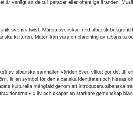
 är vanligt att delta i parader eller offentliga firanden. Musi
n unik svensk twist. Många svenskar med albansk bakgrund ka
banska kulturen. Maten kan vara en blandning av albanska o
så av albanska samhällen världen över, vilket gör det till en 
n, är en symbol för den albanska identiteten och hissas oft
andets kulturella mångfald genom att introducera albanska tr
traditionerna vid liv och skapar en starkare gemenskap blan