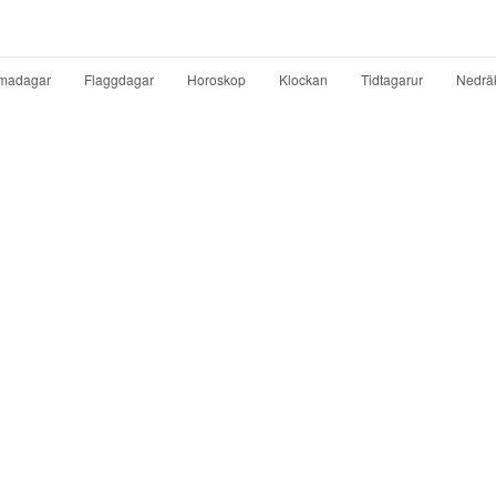
madagar
Flaggdagar
Horoskop
Klockan
Tidtagarur
Nedrä