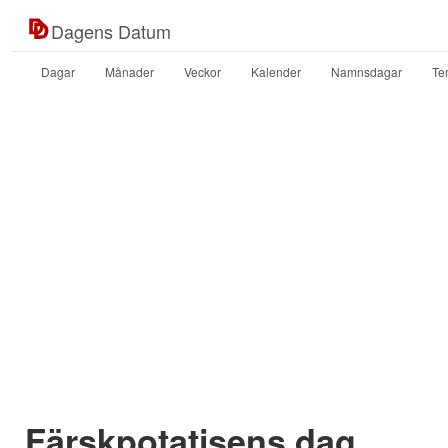
Dagens Datum
Dagar
Månader
Veckor
Kalender
Namnsdagar
Te
Färskpotatisens dag