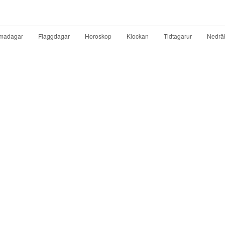
madagar
Flaggdagar
Horoskop
Klockan
Tidtagarur
Nedrä