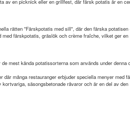
 av en picknick eller en grillfest, där färsk potatis är en ce
lla rätten "Färskpotatis med sill", där den färska potatisen
ad med färskpotatis, gräslök och crème fraîche, vilket ger
av de mest kända potatissorterna som används under denna da
der där många restauranger erbjuder speciella menyer med fä
 av kortvariga, säsongsbetonade råvaror och är en del av den