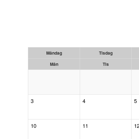
Måndag
Tisdag
Mån
Tis
3
4
5
10
11
1