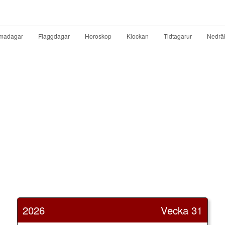
madagar
Flaggdagar
Horoskop
Klockan
Tidtagarur
Nedrä
2026
Vecka 31