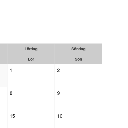
Lördag
Söndag
Lör
Sön
1
2
8
9
15
16