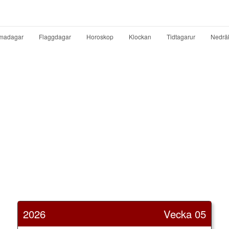
madagar
Flaggdagar
Horoskop
Klockan
Tidtagarur
Nedrä
2026
Vecka 05