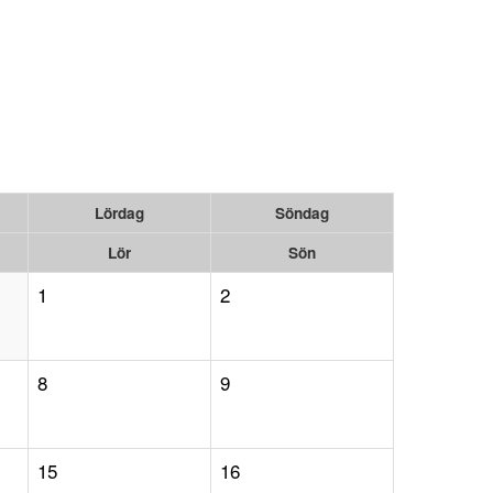
Lördag
Söndag
Lör
Sön
1
2
8
9
15
16