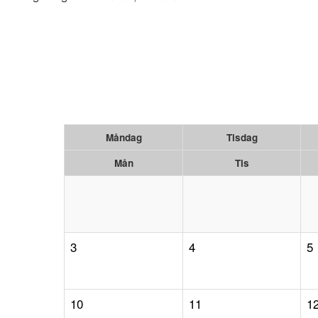
Måndag
Tisdag
Mån
Tis
3
4
5
10
11
1