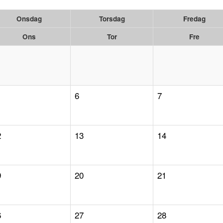
Onsdag
Torsdag
Fredag
Ons
Tor
Fre
6
7
2
13
14
9
20
21
6
27
28