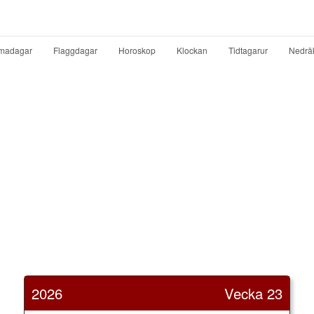
madagar
Flaggdagar
Horoskop
Klockan
Tidtagarur
Nedrä
2026
Vecka 23