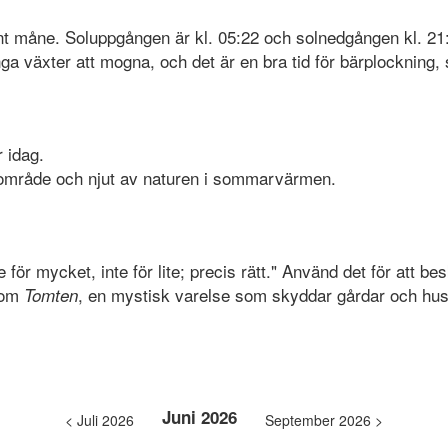
nt måne. Soluppgången är kl. 05:22 och solnedgången kl. 21
nga växter att mogna, och det är en bra tid för bärplockning, 
 idag.
önområde och njut av naturen i sommarvärmen.
för mycket, inte för lite; precis rätt." Använd det för att besk
a om
, en mystisk varelse som skyddar gårdar och hus 
Tomten
Juni 2026
< Juli 2026
September 2026 >