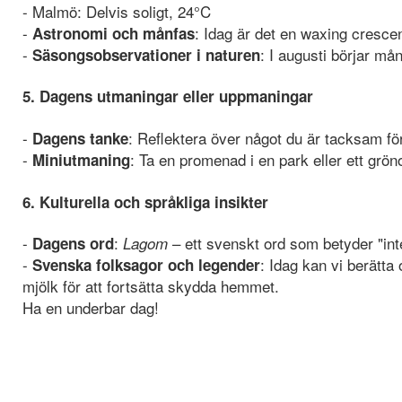
- Malmö: Delvis soligt, 24°C
-
: Idag är det en waxing cresce
Astronomi och månfas
-
: I augusti börjar må
Säsongsobservationer i naturen
5. Dagens utmaningar eller uppmaningar
-
: Reflektera över något du är tacksam för
Dagens tanke
-
: Ta en promenad i en park eller ett gr
Miniutmaning
6. Kulturella och språkliga insikter
-
:
– ett svenskt ord som betyder "inte 
Dagens ord
Lagom
-
: Idag kan vi berätt
Svenska folksagor och legender
mjölk för att fortsätta skydda hemmet.
Ha en underbar dag!