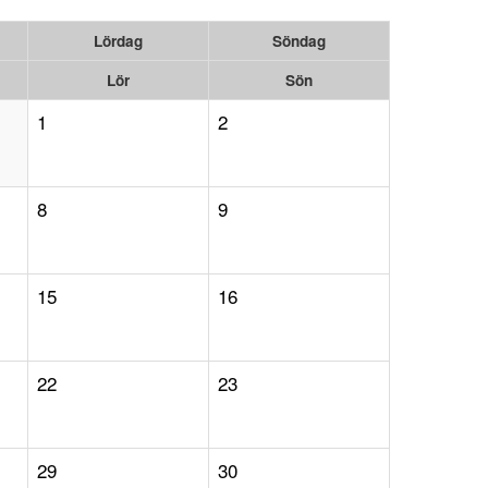
Lördag
Söndag
Lör
Sön
1
2
8
9
15
16
22
23
29
30