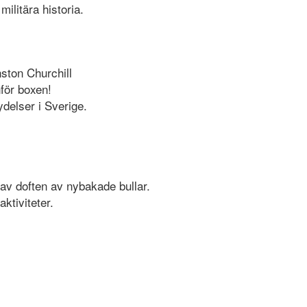
militära historia.
nston Churchill
nför boxen!
ydelser i Sverige.
t av doften av nybakade bullar.
ktiviteter.