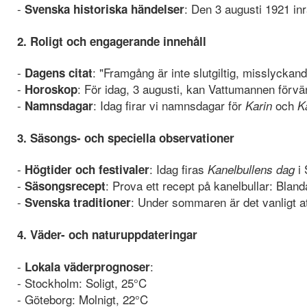
-
: Den 3 augusti 1921 inrä
Svenska historiska händelser
2. Roligt och engagerande innehåll
-
: "Framgång är inte slutgiltig, misslyckand
Dagens citat
-
: För idag, 3 augusti, kan Vattumannen förvän
Horoskop
-
: Idag firar vi namnsdagar för
och
Namnsdagar
Karin
K
3. Säsongs- och speciella observationer
-
: Idag firas
i 
Högtider och festivaler
Kanelbullens dag
-
: Prova ett recept på kanelbullar: Bland
Säsongsrecept
-
: Under sommaren är det vanligt at
Svenska traditioner
4. Väder- och naturuppdateringar
-
:
Lokala väderprognoser
- Stockholm: Soligt, 25°C
- Göteborg: Molnigt, 22°C