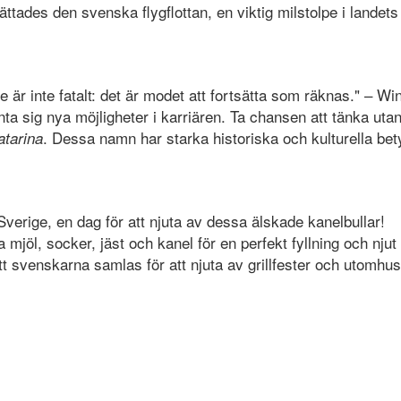
ttades den svenska flygflottan, en viktig milstolpe i landets 
e är inte fatalt: det är modet att fortsätta som räknas." – Wi
ta sig nya möjligheter i karriären. Ta chansen att tänka uta
. Dessa namn har starka historiska och kulturella bet
atarina
Sverige, en dag för att njuta av dessa älskade kanelbullar!
a mjöl, socker, jäst och kanel för en perfekt fyllning och nju
t svenskarna samlas för att njuta av grillfester och utomhusa