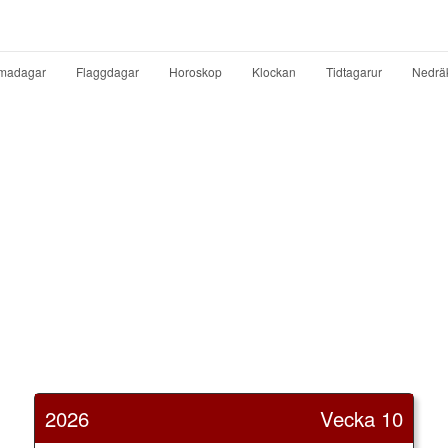
madagar
Flaggdagar
Horoskop
Klockan
Tidtagarur
Nedrä
2026
Vecka 10